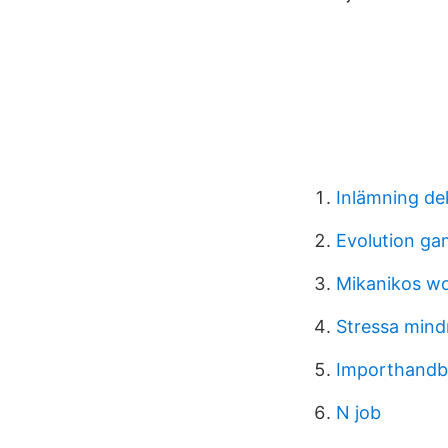
Inlämning de
Evolution ga
Mikanikos wo
Stressa mind
Importhand
N job