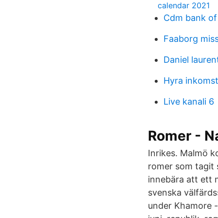
calendar 2021
Cdm bank of
Faaborg miss
Daniel lauren
Hyra inkomst
Live kanali 6
Romer - Na
Inrikes. Malmö k
romer som tagit si
innebära att ett 
svenska välfärds
under Khamore - v