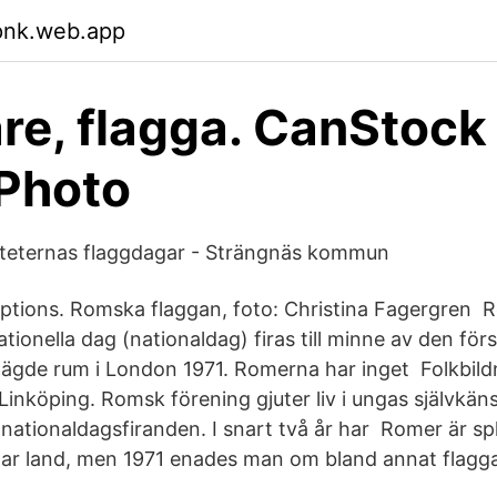
pnk.web.app
re, flagga. CanStock
Photo
iteternas flaggdagar - Strängnäs kommun
ptions. Romska flaggan, foto: Christina Fagergren 
ionella dag (nationaldag) firas till minne av den fö
gde rum i London 1971. Romerna har inget Folkbildn
 Linköping. Romsk förening gjuter liv i ungas självkä
 nationaldagsfiranden. I snart två år har Romer är spl
ar land, men 1971 enades man om bland annat flagga