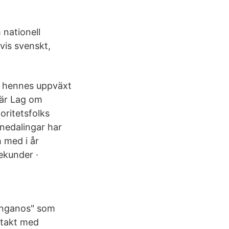
 nationell
is svenskt,
m hennes uppväxt
 är Lag om
oritetsfolks
nedalingar har
 med i år
ekunder ·
singanos" som
ontakt med