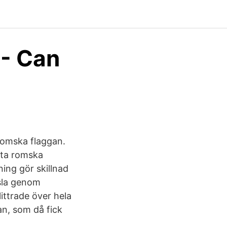
 - Can
Romska flaggan.
rsta romska
ing gör skillnad
nsla genom
ittrade över hela
n, som då fick