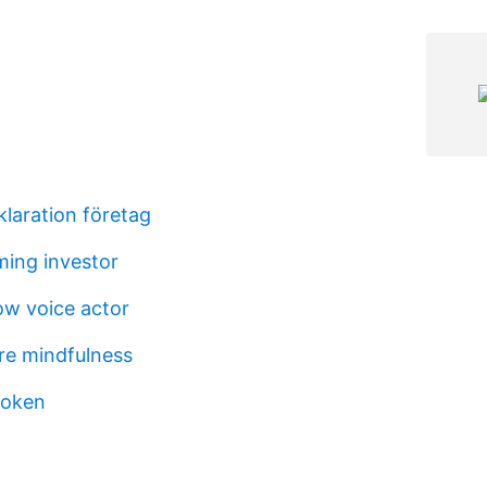
klaration företag
ming investor
w voice actor
re mindfulness
boken