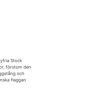
yfria Stock
or, förutom den
aggstång och
enska flaggan