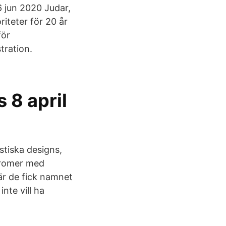
6 jun 2020 Judar,
riteter för 20 år
för
tration.
 8 april
stiska designs,
 romer med
är de fick namnet
nte vill ha