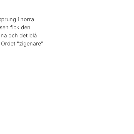
sprung i norra
ssen fick den
öna och det blå
 Ordet ”zigenare”