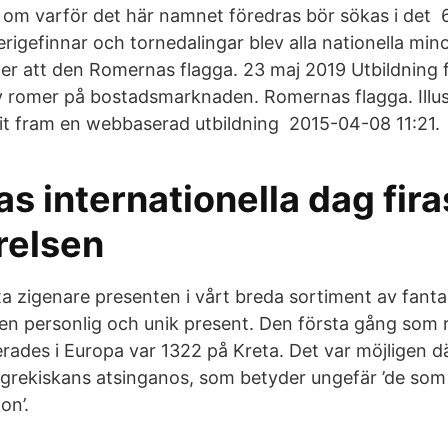
 om varför det här namnet föredras bör sökas i det 
rigefinnar och tornedalingar blev alla nationella mino
er att den Romernas flagga. 23 maj 2019 Utbildning 
v romer på bostadsmarknaden. Romernas flagga. Illus
it fram en webbaserad utbildning 2015-04-08 11:21.
 internationella dag firas
relsen
ta zigenare presenten i vårt breda sortiment av fanta
gen personlig och unik present. Den första gång som
rades i Europa var 1322 på Kreta. Det var möjligen d
ygrekiskans atsinganos, som betyder ungefär ’de som i
on’.