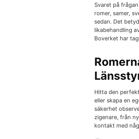
Svaret på frågan
romer, samer, sve
sedan. Det betyd
likabehandling a
Boverket har tag
Romernas
Länssty
Hitta den perfek
eller skapa en e
säkerhet observe
zigenare, från n
kontakt med någ