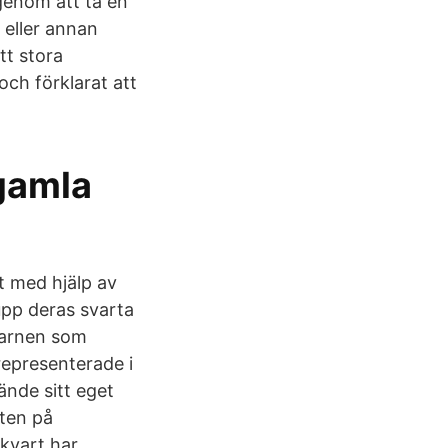
genom att ta en
 eller annan
tt stora
ch förklarat att
 gamla
t med hjälp av
upp deras svarta
barnen som
epresenterade i
ände sitt eget
sten på
 kvart har