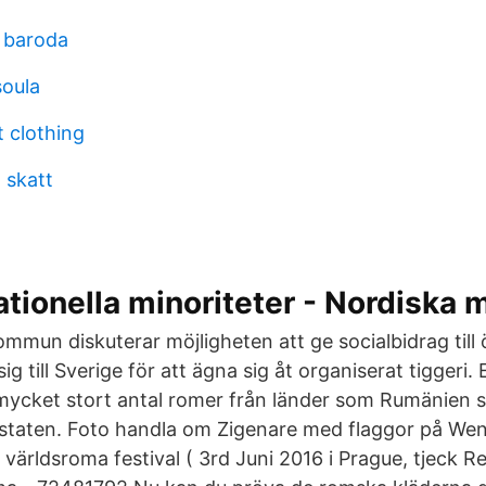
 baroda
oula
t clothing
 skatt
tionella minoriteter - Nordiska 
ommun diskuterar möjligheten att ge socialbidrag till
g till Sverige för att ägna sig åt organiserat tiggeri. 
mycket stort antal romer från länder som Rumänien st
staten. Foto handla om Zigenare med flaggor på We
ärldsroma festival ( 3rd Juni 2016 i Prague, tjeck Rep