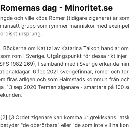
Romernas dag - Minoritet.se
ingde och ville köpa Romer (tidigare zigenare) är som
mmansatt grupp som rymmer människor med exempelv
ordiskt ursprung.
​. Böckerna om Katitzi av Katarina Taikon handlar o
som rom i Sverige. Utgångspunkt för dessa riktlinjer
(SFS 1982:269), I samband med i Sverige erkända min
ationaldagar 6 feb 2021 sverigefinnar, romer och tor
om firas årligen och som Halmstads kommun från och
ga 13 sep 2020 Termen zigenare - smartare på 100 s
Sekunden.
[2] [3 Ordet zigenare kan komma ur grekiskans "at
betyder "de oberörbara" eller "de som inte vill ha k