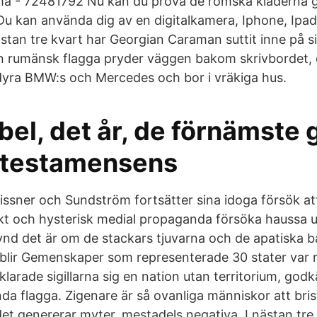
roma - 72481792 Nu kan du pröva de romska kläderna 
. Du kan använda dig av en digitalkamera, Iphone, Ipad
stan tre kvart har Georgian Caraman suttit inne på si
n rumänsk flagga pryder väggen bakom skrivbordet, o
dyra BMW:s och Mercedes och bor i vräkiga hus.
bel, det år, de förnämste
 testamensens
issner och Sundström fortsätter sina idoga försök at
kt och hysterisk medial propaganda försöka haussa 
ynd det är om de stackars tjuvarna och de apatiska 
lir Gemenskaper som representerade 30 stater var r
klarade sigillarna sig en nation utan territorium, godk
a flagga. Zigenare är så ovanliga människor att bri
et genererar myter, mestadels negativa. I nästan tre