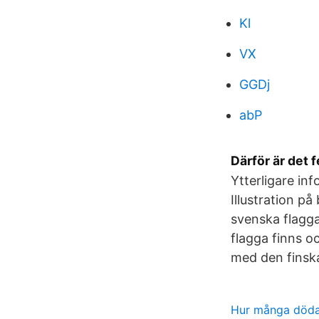
Kl
VX
GGDj
abP
Därför är det 
Ytterligare in
Illustration p
svenska flagg
flagga finns 
med den finsk
Hur många döda