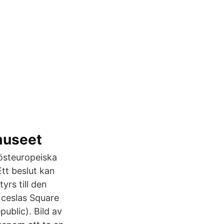
museet
 östeuropeiska
Ett beslut kan
yrs till den
nceslas Square
ublic). Bild av