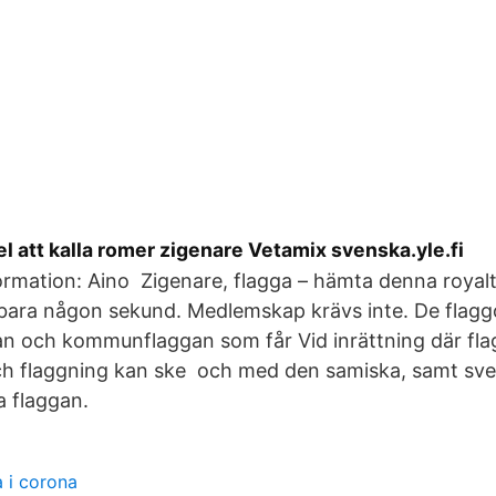
fel att kalla romer zigenare Vetamix svenska.yle.fi
formation: Aino Zigenare, flagga – hämta denna royalt
å bara någon sekund. Medlemskap krävs inte. De flagg
an och kommunflaggan som får Vid inrättning där fl
och flaggning kan ske och med den samiska, samt sv
a flaggan.
 i corona