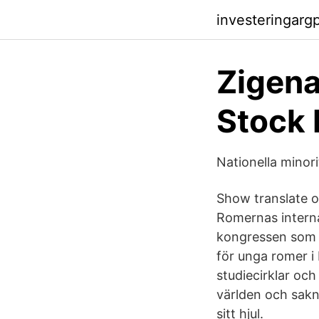
investeringarg
Zigena
Stock 
Nationella minor
Show translate o
Romernas internat
kongressen som ä
för unga romer i
studiecirklar och
världen och sakn
sitt hjul.