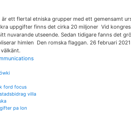
 är ett flertal etniska grupper med ett gemensamt ur
äkra uppgifter finns det cirka 20 miljoner Vid kongre
itt nuvarande utseende. Sedan tidigare fanns det gr
liserar himlen Den romska flaggan. 26 februari 2021
välkänt.
ommunications
tówki
k ford focus
tadsbidrag villa
ska
gifter pa lon