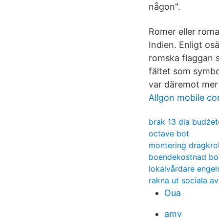
någon".
Romer eller roma
Indien. Enligt os
romska flaggan s
fältet som symbo
var däremot mer 
Allgon mobile c
brak 13 dla budże
octave bot
montering dragkro
boendekostnad bos
lokalvårdare engel
rakna ut sociala av
Oua
amv