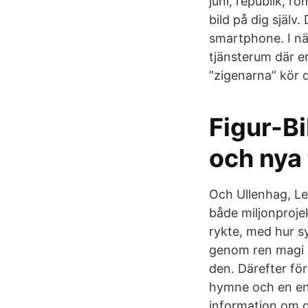
juni, republik, 
bild på dig själv
smartphone. I nä
tjänsterum där e
”zigenarna” kör 
Figur-Bi
och nya
Och Ullenhag, Le
både miljonproje
rykte, med hur s
genom ren magi b
den. Därefter för
hymne och en end
information om d