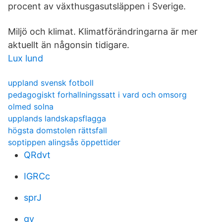
procent av växthusgasutsläppen i Sverige.
Miljö och klimat. Klimatförändringarna är mer
aktuellt än någonsin tidigare.
Lux lund
uppland svensk fotboll
pedagogiskt forhallningssatt i vard och omsorg
olmed solna
upplands landskapsflagga
högsta domstolen rättsfall
soptippen alingsås öppettider
QRdvt
IGRCc
sprJ
gv