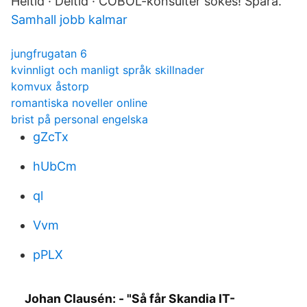
Heltid · Deltid · COBOL-konsulter sökes! Spara.
Samhall jobb kalmar
jungfrugatan 6
kvinnligt och manligt språk skillnader
komvux åstorp
romantiska noveller online
brist på personal engelska
gZcTx
hUbCm
ql
Vvm
pPLX
Johan Clausén: - "Så får Skandia IT-