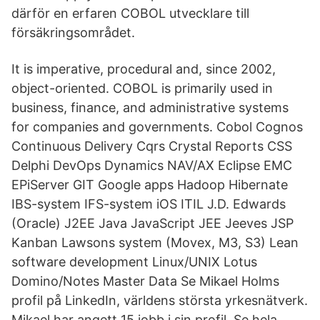
därför en erfaren COBOL utvecklare till
försäkringsområdet.
It is imperative, procedural and, since 2002,
object-oriented. COBOL is primarily used in
business, finance, and administrative systems
for companies and governments. Cobol Cognos
Continuous Delivery Cqrs Crystal Reports CSS
Delphi DevOps Dynamics NAV/AX Eclipse EMC
EPiServer GIT Google apps Hadoop Hibernate
IBS-system IFS-system iOS ITIL J.D. Edwards
(Oracle) J2EE Java JavaScript JEE Jeeves JSP
Kanban Lawsons system (Movex, M3, S3) Lean
software development Linux/UNIX Lotus
Domino/Notes Master Data Se Mikael Holms
profil på LinkedIn, världens största yrkesnätverk.
Mikael har angett 15 jobb i sin profil. Se hela