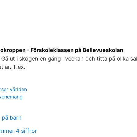
kroppen - Förskoleklassen på Bellevueskolan
Gå ut i skogen en gång i veckan och titta på olika s
t är. T.ex.
rser världen
evenemang
 på barn
mer 4 siffror