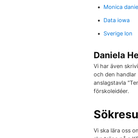
Monica danie
Data iowa
Sverige lon
Daniela H
Vi har även skri
och den handlar
anslagstavla "Te
förskoleidéer.
Sökresu
Vi ska lära oss o