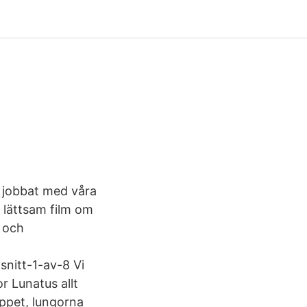
” jobbat med våra
n lättsam film om
 och
nitt-1-av-8 Vi
r Lunatus allt
ppet, lungorna