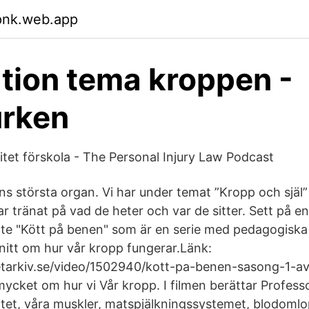
pnk.web.app
ation tema kroppen -
urken
itet förskola - The Personal Injury Law Podcast
s största organ. Vi har under temat ”Kropp och själ
ar tränat på vad de heter och var de sitter. Sett på e
te "Kött på benen" som är en serie med pedagogiska
nitt om hur vår kropp fungerar.Länk:
tarkiv.se/video/1502940/kott-pa-benen-sasong-1-avs
ycket om hur vi Vår kropp. I filmen berättar Professo
tet, våra muskler, matspjälkningssystemet, blodomlo