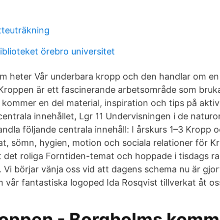
tteuträkning
iblioteket örebro universitet
som heter Vår underbara kropp och den handlar om e
Kroppen är ett fascinerande arbetsområde som brukar 
r kommer en del material, inspiration och tips på akti
entrala innehållet, Lgr 11 Undervisningen i de natur
dla följande centrala innehåll: I årskurs 1–3 Kropp o
t, sömn, hygien, motion och sociala relationer för Kr
t det roliga Forntiden-temat och hoppade i tisdags rak
Vi börjar vänja oss vid att dagens schema nu är gjort
vår fantastiska logoped Ida Rosqvist tillverkat åt os
oppen - Borgholms kom