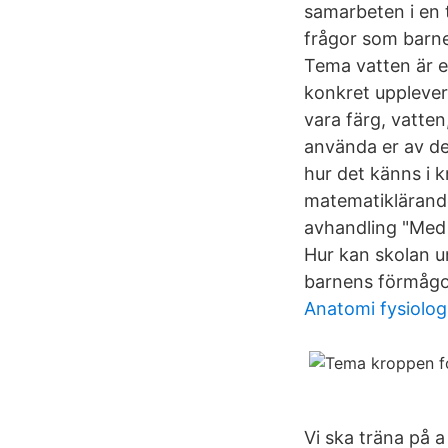
samarbeten i en t
frågor som barnen
Tema vatten är et
konkret upplever
vara färg, vatten
använda er av d
hur det känns i k
matematiklärande
avhandling "Med 
Hur kan skolan u
barnens förmågor
Anatomi fysiolog
Vi ska träna på 