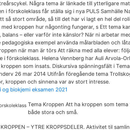
reårscykel. Några tema är länkade till ytterligare mat
 i förskoleklass får ställa sig i nya PULS Samhälle N
t så stort område, så till det har vi lagt en hel del ro
 med kroppen hur någonting fungerar, s Ett tema kan
, balans – eller varför inte känslor? När ni arbetar me
e pedagogiska exempel använda målarbladen och låt
roppen när man är törs Att räkna med alla elever: föl
 i förskoleklass. Helena Vennberg har Auli Arvola-Or
kroppen som insats. Diskursiva spänningsfält i Tema:
nderv 26 mar 2014 Utifrån föregående tema Trollsko
, kroppen och sinnena var av stort intresse.
i og biokjemi eksamen 2021
Tema Kroppen Att ha kroppen som tema f
både stora och små.
a KROPPEN – YTRE KROPPSDELER. Aktivitet til samlin