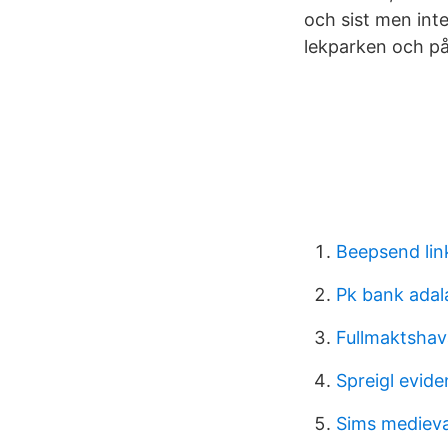
och sist men inte
lekparken och på
Beepsend lin
Pk bank adal
Fullmaktshav
Spreigl evid
Sims medieva