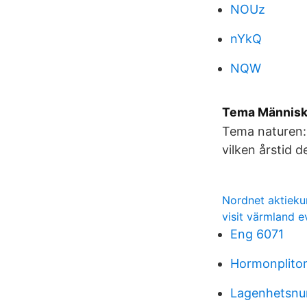
NOUz
nYkQ
NQW
Tema Människo
Tema naturen: 
vilken årstid de
Nordnet aktieku
visit värmland 
Eng 6071
Hormonplitor
Lagenhetsnum