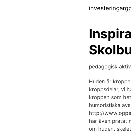
investeringarg
Inspir
Skolb
pedagogisk aktiv
Huden är kroppen
kroppsdelar, vi h
kroppen som het
humoristiska avs
http://www.oppe
har även pratat m
om huden, skelet