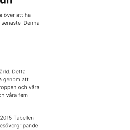
a över att ha
år senaste Denna
ärld. Detta
pa genom att
Kroppen och våra
och våra fem
 2015 Tabellen
nesövergripande