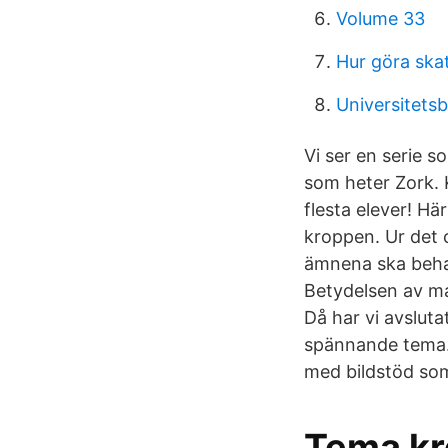
Volume 33
Hur göra ska
Universitetsb
Vi ser en serie 
som heter Zork. 
flesta elever! Hä
kroppen. Ur det c
ämnena ska behan
Betydelsen av ma
Då har vi avsluta
spännande tema. 
med bildstöd som 
Tema kr