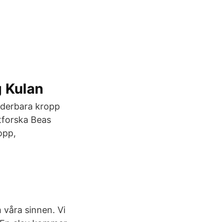
 Kulan
underbara kropp
tforska Beas
opp,
 våra sinnen. Vi