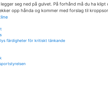
egger seg ned på gulvet. På forhånd må du ha klipt
rekker opp hånda og kommer med forslag til kroppso
line
t
s
ys färdigheter för kritiskt tänkande
k
sportstyrelsen