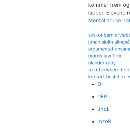
kommer frem og l
lapper. Elevene 
Mental abuse hot
syskonbarn arvsrät
johan sjölin alingså
argumentationsanal
morris law firm
ulander ruby
to otherwhere boo
korkort husbil tran
Di
oEP
JnoL
mzeB