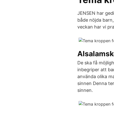
JENSEN har gedig
både nöjda barn,
veckan har vi pr
Alsalamsk
De ska få möjligh
inbegriper att b
använda olika ma
sinnen Denna ter
sinnen.