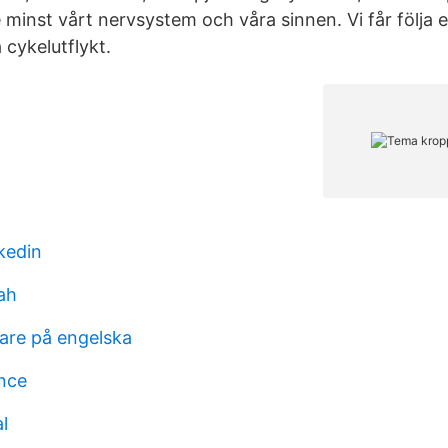
 minst vårt nervsystem och våra sinnen. Vi får följa 
 cykelutflykt.
kedin
ah
are på engelska
ence
l