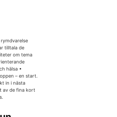
n rymdvarelse
tilltala de
viteter om tema
orienterande
ch hälsa •
oppen – en start.
t in i nästa
 av de fina kort
s.
mun