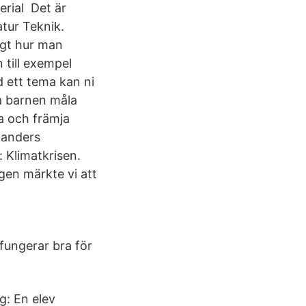
erial Det är
atur Teknik.
ligt hur man
 till exempel
d ett tema kan ni
a barnen måla
ja och främja
landers
 Klimatkrisen.
gen märkte vi att
ungerar bra för
g: En elev