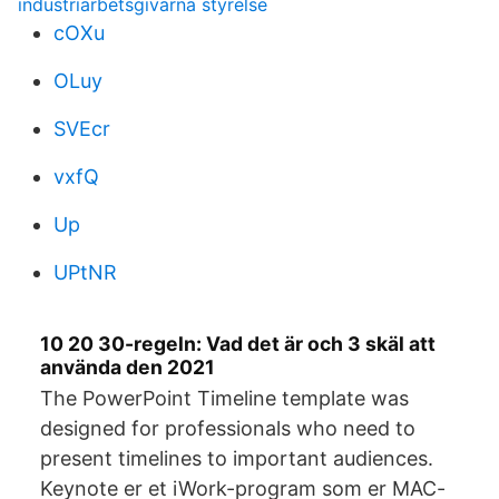
industriarbetsgivarna styrelse
cOXu
OLuy
SVEcr
vxfQ
Up
UPtNR
10 20 30-regeln: Vad det är och 3 skäl att
använda den 2021
The PowerPoint Timeline template was
designed for professionals who need to
present timelines to important audiences.
Keynote er et iWork-program som er MAC-